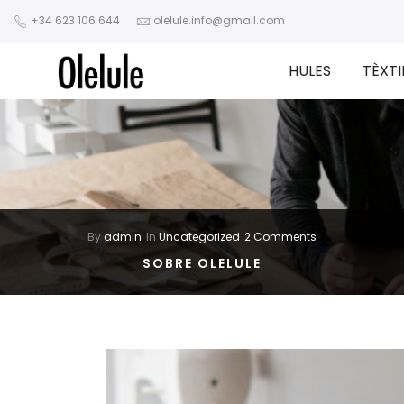
+34 623 106 644
olelule.info@gmail.com
HULES
TÈXTI
By
admin
In
Uncategorized
2 Comments
SOBRE OLELULE