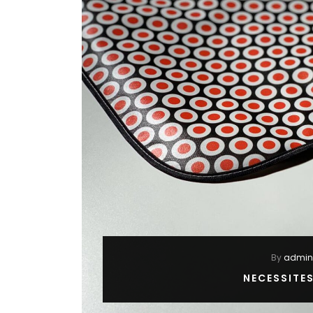
By
admin
NECESSITE