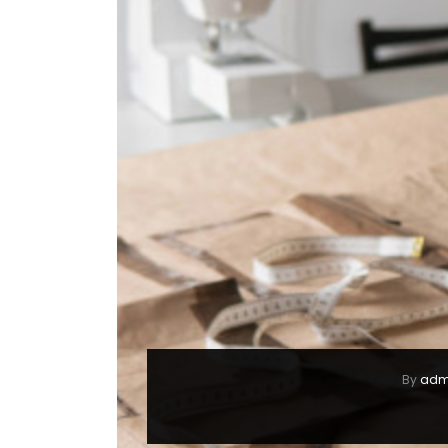
By
adm