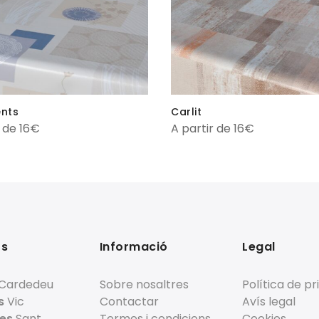
nts
Carlit
r de 16€
A partir de 16€
ts
Informació
Legal
Cardedeu
Sobre nosaltres
Política de pr
s
Vic
Contactar
Avís legal
es
Sant
Termes i condicions
Cookies