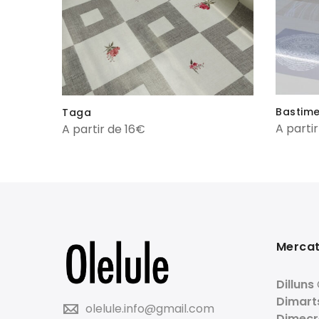
Bastime
Taga
A parti
A partir de 16€
Merca
Dilluns
Dimart
olelule.info@gmail.com
Dimecr