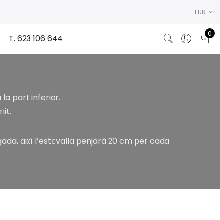
EUR
0
T. 623 106 644
a part inferior.
it.
ada, així l’estovalla penjarà 20 cm per cada