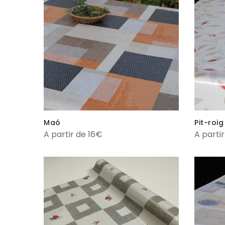
Maó
Pit-roig
A partir de 16€
A parti