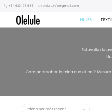
+34 623 106 644
olelule.info@gmail.com
HULES
TÈXTI
Estovalla de pv
Ll
Com pots saber la mida que et cal? Mesura l