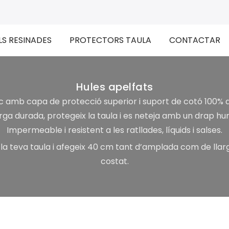
LS RESINADES
PROTECTORS TAULA
CONTACTAR
Hules apelfats
c amb capa de protecció superior i suport de cotó 100% a l
arga durada, protegeix la taula i es neteja amb un drap hum
Impermeable i resistent a les ratllades, líquids i salses.
a teva taula i afegeix 40 cm tant d’amplada com de llarg
costat.