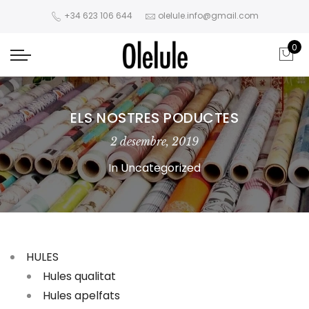
+34 623 106 644
olelule.info@gmail.com
0
ELS NOSTRES PODUCTES
2 desembre, 2019
In
Uncategorized
HULES
Hules qualitat
Hules apelfats