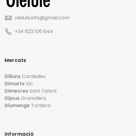
olelule.info@gmail.com
+34 623 106 644
Mercats
Dilluns
Cardedeu
Dimarts
Vic
Dimecres
Sant Celoni
Dijous
Granollers
Diumenge
Tordera
Informació