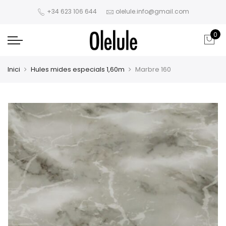
+34 623 106 644
olelule.info@gmail.com
0
Inici
Hules mides especials 1,60m
Marbre 160