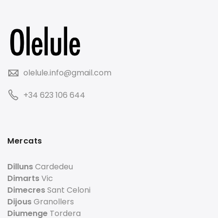
olelule.info@gmail.com
+34 623 106 644
Mercats
Dilluns
Cardedeu
Dimarts
Vic
Dimecres
Sant Celoni
Dijous
Granollers
Diumenge
Tordera