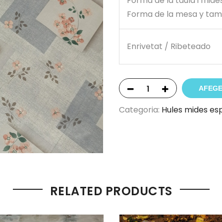
Forma de la taula i mide
Forma de la mesa y ta
Enrivetat / Ribeteado
AFEGE
Categoria:
Hules mides esp
RELATED PRODUCTS