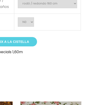
s /
maños
IX A LA CISTELLA
ecials 1,60m