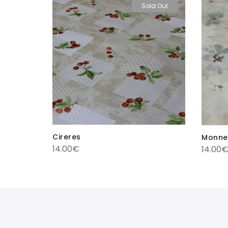
ld Out
Sold Out
Cireres
Monne
14.00
€
14.00