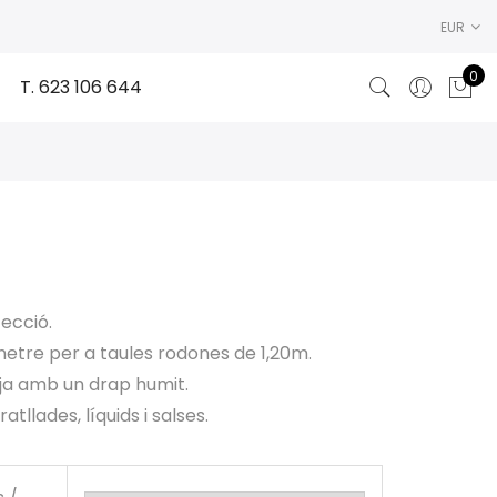
EUR
0
T. 623 106 644
ecció.
metre per a taules rodones de 1,20m.
teja amb un drap humit.
tllades, líquids i salses.