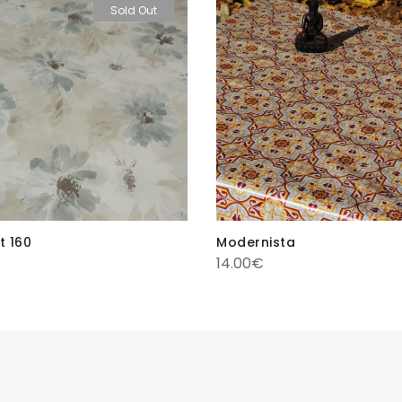
Sold Out
Modernista
t 160
14.00
€
€