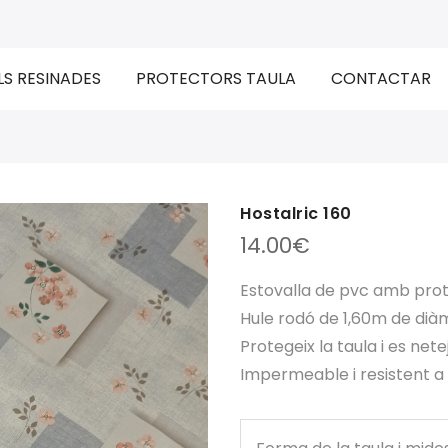
LS RESINADES
PROTECTORS TAULA
CONTACTAR
Hostalric 160
14.00
€
Estovalla de pvc amb prot
Hule rodó de 1,60m de dià
Protegeix la taula i es ne
Impermeable i resistent a ra