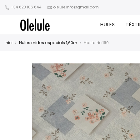
+34 623 106 644
olelule.info@gmail.com
HULES
TÈXTI
Inici
Hules mides especials 1,60m
Hostalric 160