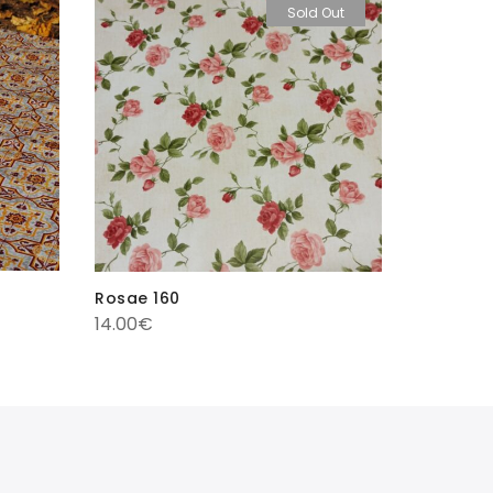
Sold Out
Rosae 160
Marbre 1
14.00
€
14.00
€