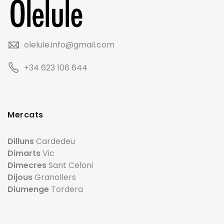
olelule.info@gmail.com
+34 623 106 644
Mercats
Dilluns
Cardedeu
Dimarts
Vic
Dimecres
Sant Celoni
Dijous
Granollers
Diumenge
Tordera