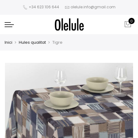
+34 623 106 644
olelule.info@gmail.com
0
Inici
Hules qualitat
Tigre