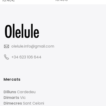
16.40
€
olelule.info@gmail.com
+34 623 106 644
Mercats
Dilluns
Cardedeu
Dimarts
Vic
Dimecres
Sant Celoni