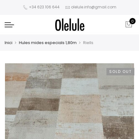
+34 623 106 644
olelule.info@gmail.com
0
Inici
Hules mides especials 1,80m
Riells
SOLD OUT