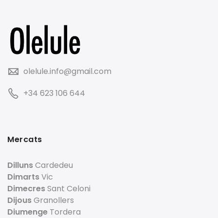
olelule.info@gmail.com
+34 623 106 644
Mercats
Dilluns
Cardedeu
Dimarts
Vic
Dimecres
Sant Celoni
Dijous
Granollers
Diumenge
Tordera