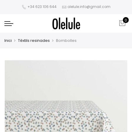
+34 623 106 644
olelule.info@gmail.com
0
Inici
Tèxtils resinades
Bombolles