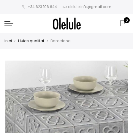
+34 623 106 644
olelule.info@gmail.com
0
Inici
Hules qualitat
Barcelona