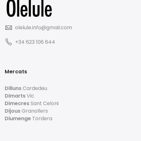
olelule.info@gmail.com
+34 623 106 644
Mercats
Dilluns
Cardedeu
Dimarts
Vic
Dimecres
Sant Celoni
Dijous
Granollers
Diumenge
Tordera